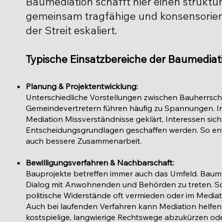
Baumediation schafft hier einen struktur
gemeinsam tragfähige und konsensorien
der Streit eskaliert.
Typische Einsatzbereiche der Baumediat
Planung & Projektentwicklung:
Unterschiedliche Vorstellungen zwischen Bauherrscha
Gemeindevertretern führen häufig zu Spannungen. In
Mediation Missverständnisse geklärt, Interessen si
Entscheidungsgrundlagen geschaffen werden. So ent
auch bessere Zusammenarbeit.
Bewilligungsverfahren & Nachbarschaft:
Bauprojekte betreffen immer auch das Umfeld. Baumedi
Dialog mit Anwohnenden und Behörden zu treten. S
politische Widerstände oft vermieden oder im Media
Auch bei laufenden Verfahren kann Mediation helfen,
kostspielige, langwierige Rechtswege abzukürzen od