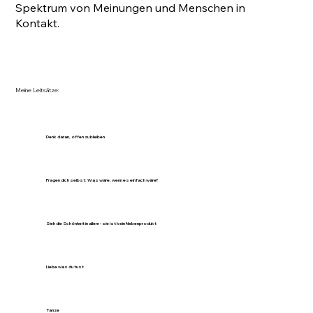
Spektrum von Meinungen und Menschen in
Kontakt.
Meine Leitsätze:
Denk daran, offen zu bleiben
Fragen dich selbst: Was wäre, wenn es einfach wäre?
Sieh die Schönheit in allem - sie ist kein Nebenprodukt
Liebe was du tust
Tanze