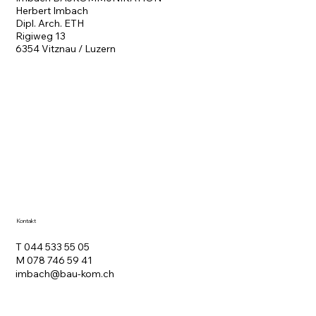
Herbert Imbach
Dipl. Arch. ETH
Rigiweg 13
6354 Vitznau / Luzern
Kontakt
T 044 533 55 05
M 078 746 59 41
imbach@bau-kom.ch